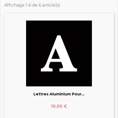
Affichage 1-6 de 6 article(s)
Lettres Aluminium Pour...
Prix
10,00 €