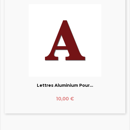
Lettres Aluminium Pour...
Prix
10,00 €