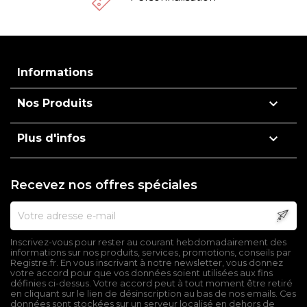
Informations

Nos Produits

Plus d'infos
Recevez nos offres spéciales
Inscrivez-vous pour rester au courant hebdomadairement des
informations sur nos produits, services, promotions, conseils par
Registre.fr. En vous inscrivant à notre newsletter, vous donnez
votre accord pour que vos données soient utilisées aux fins
définies ci-dessus. Votre accord peut à tout moment être retiré
en cliquant sur le lien de désinscription au bas de nos emails. Ces
données sont stockées sur un serveur localisé en dehors de