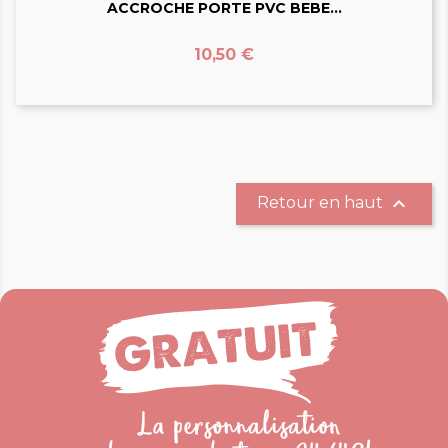
ACCROCHE PORTE PVC BEBE...
Prix
10,50 €

Retour en haut