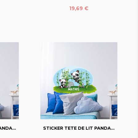
Prix
19,69 €
favorite_border
ANDA...
STICKER TETE DE LIT PANDA...