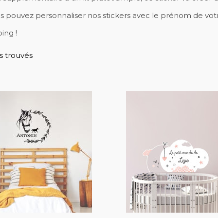
us pouvez personnaliser nos stickers avec le prénom de votre
ing !
s trouvés
favorite_border
favorite_border