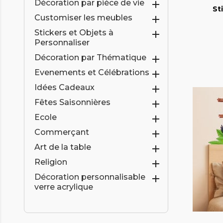
Décoration par pièce de vie

St
Customiser les meubles

Stickers et Objets à

Personnaliser
Décoration par Thématique

Evenements et Célébrations

Idées Cadeaux

Fêtes Saisonnières

Ecole

Commerçant

Art de la table

Religion

Décoration personnalisable

verre acrylique