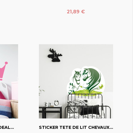
Prix
21,89 €
favorite_border
EAL...
STICKER TETE DE LIT CHEVAUX...