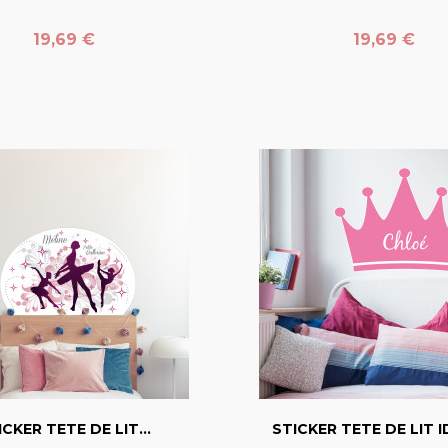
Prix
Prix
19,69 €
19,69 €
favorite_border
favorite_border
ICKER TETE DE LIT...
STICKER TETE DE LIT ID