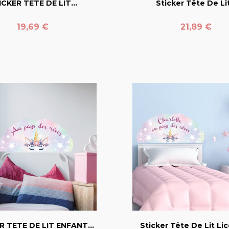
ICKER TETE DE LIT...
Sticker Tête De Lit
Prix
Prix
19,69 €
21,89 €
favorite_border
favorite_border
R TETE DE LIT ENFANT...
Sticker Tête De Lit Lic