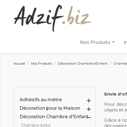
arrow_drop_down
Nos Produits
I
Accueil
Nos Produits
Décoration Chambre d'Enfant
Chambre 
Envie d'of
Adhésifs au mètre

Pour décor
Décoration pour la Maison

objets et l
Décoration Chambre d'Enfant

Grâce à no
Chambre bébé
décoration