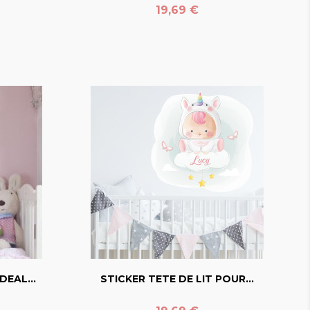
Prix
19,69 €
favorite_border
DEAL...
STICKER TETE DE LIT POUR...