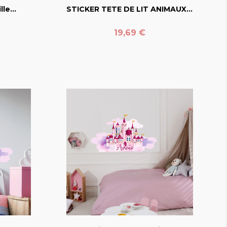
le...
STICKER TETE DE LIT ANIMAUX...
Prix
19,69 €
favorite_border