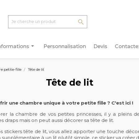

arrow_drop_down
nformations
Personnalisation
Devis
Contacte
petite-fille
Tête de lit
Tête de lit
frir une chambre unique à votre petite fille ? C'est ici !
er la chambre de vos petites princesses, il y a pleins de 
es draps mais on peut aussi décorer sa tête de lit.
s stickers tête de lit, vous allez apporter une touche déco
 supplémentaire à un lit plutôt simple, ce sticker va créer d