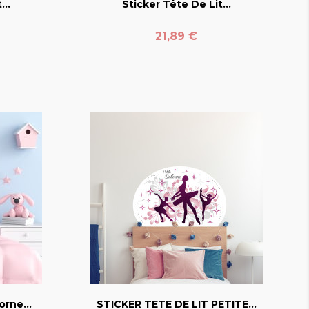
...
Sticker Tête De Lit...
Prix
21,89 €
favorite_border
orne...
STICKER TETE DE LIT PETITE...