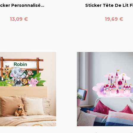
icker Personnalisé...
Sticker Tête De Lit Fil
Prix
Prix
13,09 €
19,69 €
favorite_border
favorite_border