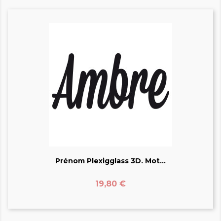
Prénom Plexigglass 3D. Mot...
Prix
19,80 €