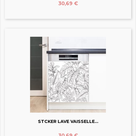
Prix
30,69 €
STCKER LAVE VAISSELLE...
Prix
30,69 €